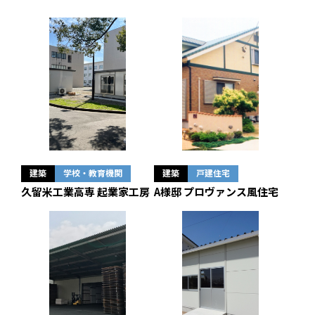
建築
学校・教育機関
建築
戸建住宅
久留米工業高専 起業家工房
A様邸 プロヴァンス風住宅