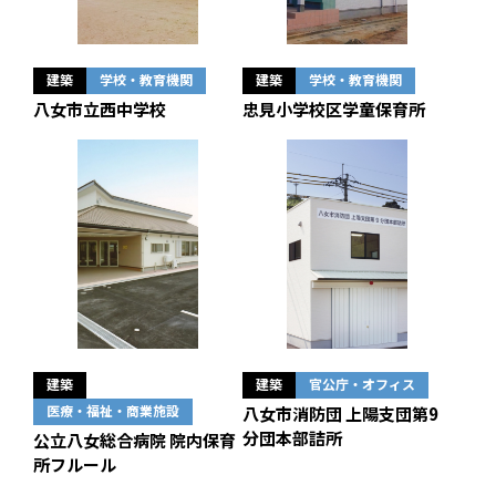
建築
学校・教育機関
建築
学校・教育機関
八女市立西中学校
忠見小学校区学童保育所
建築
建築
官公庁・オフィス
医療・福祉・商業施設
八女市消防団 上陽支団第9
分団本部詰所
公立八女総合病院 院内保育
所フルール