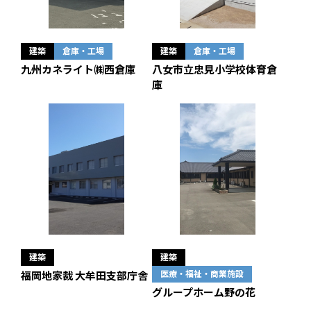
建築
倉庫・工場
建築
倉庫・工場
九州カネライト㈱西倉庫
八女市立忠見小学校体育倉
庫
建築
建築
医療・福祉・商業施設
福岡地家裁 大牟田支部庁舎
グループホーム野の花