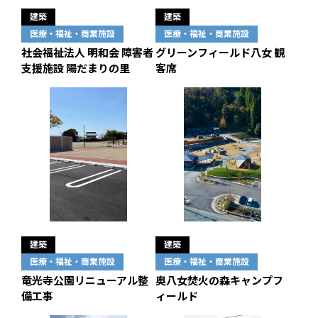
建築
建築
医療・福祉・商業施設
医療・福祉・商業施設
社会福祉法人 明和会 障害者
グリーンフィールド八女 観
支援施設 陽だまりの里
客席
建築
建築
医療・福祉・商業施設
医療・福祉・商業施設
竜光寺公園リニューアル整
奥八女焚火の森キャンプフ
備工事
ィールド