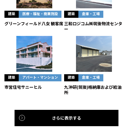
建築
医療・福祉・商業施設
建築
倉庫・工場
グリーンフィールド八女 観客席
三和ロジコム㈱筑後物流センタ
ー
建築
アパート・マンション
建築
倉庫・工場
市営住宅サニーヒル
九沖研(筑後)格納庫および給油
所
さらに表示する