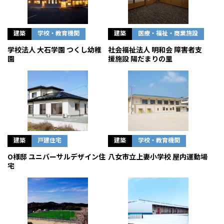
建築
学校・教育機関
建築
医療・福祉・商業施設
学校法人 大石学園 つくし幼稚
社会福祉法人 明和会 障害者支
園
援施設 陽だまりの里
建築
戸建住宅
建築
学校・教育機関
O様邸 ユニバーサルデザイン住
八女市立上妻小学校 屋内運動場
宅